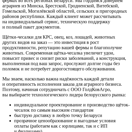
фермах во всех регионах Беларуси. Мы гордимся доверием
аграриев из Минска, Брестской, Гродненской, Витебской,
Гомельской, Могилёвской областей, сельских и пригородных
районов республики. Каждый клиент может рассчитывать
на индивидуальный сервис, техническую поддержку
и полный пакет документов.
Щётки-чесалки для КРС, овец, коз, лошадей, животных
других видов на заказ — это инвестиция в рост
продуктивности, репутацию вашей фермы и благополучие
животных. Современная щётка-чесалка увеличит удои,
повысит привес и снизит риски заболеваний, а конструкция,
выполненная под ваш запрос, прослужит долгие годы без
поломок и не потребует дорогостоящего обслуживания.
Мы знаем, насколько важна надёжность каждой детали
и оперативность исполнения заказа для аграрного бизнеса.
Поэтому, начиная сотрудничать с ООО ГолдКовАгро,
вы выбираете технологического лидера белорусского рынка:
индивидуальное проектирование и производство щёток-
чесалок по самым высоким стандартам
быструю доставку в любую точку Беларуси
прозрачное ценообразование и выгодные условия
оплаты (работаем как с юрлицами, так и с ИП
и физлицами)