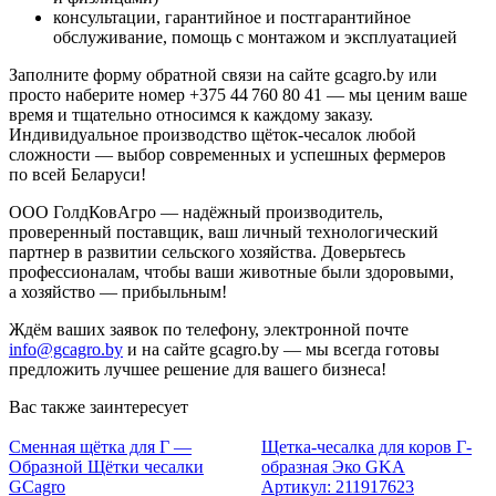
консультации, гарантийное и постгарантийное
обслуживание, помощь с монтажом и эксплуатацией
Заполните форму обратной связи на сайте gcagro.by или
просто наберите номер +375 44 760 80 41 — мы ценим ваше
время и тщательно относимся к каждому заказу.
Индивидуальное производство щёток-чесалок любой
сложности — выбор современных и успешных фермеров
по всей Беларуси!
ООО ГолдКовАгро — надёжный производитель,
проверенный поставщик, ваш личный технологический
партнер в развитии сельского хозяйства. Доверьтесь
профессионалам, чтобы ваши животные были здоровыми,
а хозяйство — прибыльным!
Ждём ваших заявок по телефону, электронной почте
info@gcagro.by
и на сайте gcagro.by — мы всегда готовы
предложить лучшее решение для вашего бизнеса!
Вас также заинтересует
Сменная щётка для Г —
Щетка-чесалка для коров Г-
Образной Щётки чесалки
образная Эко GKA
GCagro
Артикул: 211917623