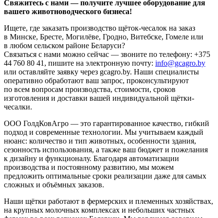
Свяжитесь с нами — получите лучшее оборудование для
вашего животноводческого бизнеса!
Ищете, где заказать производство щёток-чесалок на заказ
в Минске, Бресте, Могилёве, Гродно, Витебске, Гомеле или
в любом сельском районе Беларуси?
Связаться с нами можно сейчас — звоните по телефону: +375
44 760 80 41, пишите на электронную почту:
info@gcagro.by
или оставляйте заявку через gcagro.by. Наши специалисты
оперативно обработают ваш запрос, проконсультируют
по всем вопросам производства, стоимости, сроков
изготовления и доставки вашей индивидуальной щётки-
чесалки.
ООО ГолдКовАгро — это гарантированное качество, гибкий
подход и современные технологии. Мы учитываем каждый
нюанс: количество и тип животных, особенности здания,
сезонность использования, а также ваш бюджет и пожелания
к дизайну и функционалу. Благодаря автоматизации
производства и постоянному развитию, мы можем
предложить оптимальные сроки реализации даже для самых
сложных и объёмных заказов.
Наши щётки работают в фермерских и племенных хозяйствах,
на крупных молочных комплексах и небольших частных