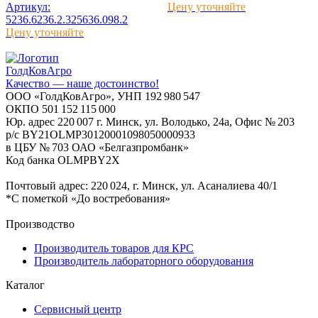
Артикул:
Цену уточняйте
5236.6236.2.325636.098.2
Цену уточняйте
ГолдКовАгро
Качество — наше достоинство!
ООО «ГолдКовАгро», УНП 192 980 547
ОКПО 501 152 115 000
Юр. адрес 220 007 г. Минск, ул. Володько, 24а, Офис № 203
р/с BY21OLMP30120001098050000933
в ЦБУ № 703 ОАО «Белгазпромбанк»
Код банка OLMPBY2X
Почтовый адрес: 220 024, г. Минск, ул. Асаналиева 40/1
*С пометкой «До востребования»
Производство
Производитель товаров для КРС
Производитель лабораторного оборудования
Каталог
Сервисный центр