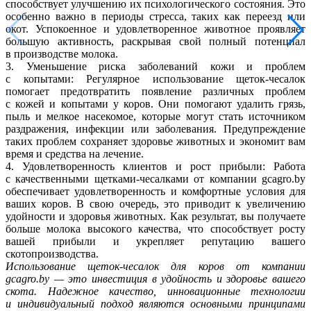
способствует улучшению их психологического состояния. Это
особенно важно в периоды стресса, таких как переезд или
окот. Успокоенное и удовлетворенное животное проявляет
большую активность, раскрывая свой полный потенциал
в производстве молока.
3. Уменьшение риска заболеваний кожи и проблем
с копытами: Регулярное использование щеток-чесалок
помогает предотвратить появление различных проблем
с кожей и копытами у коров. Они помогают удалить грязь,
пыль и мелкое насекомое, которые могут стать источником
раздражения, инфекции или заболевания. Предупреждение
таких проблем сохраняет здоровье животных и экономит вам
время и средства на лечение.
4. Удовлетворенность клиентов и рост прибыли: Работа
с качественными щетками-чесалками от компании gcagro.by
обеспечивает удовлетворенность и комфортные условия для
ваших коров. В свою очередь, это приводит к увеличению
удойности и здоровья животных. Как результат, вы получаете
больше молока высокого качества, что способствует росту
вашей прибыли и укрепляет репутацию вашего
скотопроизводства.
Использование щеток-чесалок для коров от компании
gcagro.by — это инвестиция в удойность и здоровье вашего
скота. Надежное качество, инновационные технологии
и индивидуальный подход являются основными принципами