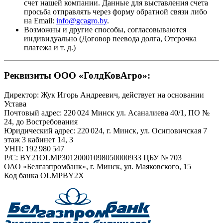
счет нашей компании. Данные для выставления счета
просьба отправлять через форму обратной связи либо
на Email:
info@gcagro.by
.
Возможны и другие способы, согласовываются
индивидуально (Договор пеевода долга, Отсрочка
платежа
и т. д.
)
Реквизиты ООО «ГолдКовАгро»:
Директор: Жук Игорь Андреевич, действует на основании
Устава
Почтовый адрес: 220 024 Минск ул. Асаналиева 40/1, ПО №
24, до Востребования
Юридический адрес: 220 024, г. Минск, ул. Осиповичская 7
этаж 3 кабинет 14, 3
УНП: 192 980 547
Р/С: BY21OLMP30120001098050000933 ЦБУ № 703
ОАО «Белгазпромбанк», г. Минск, ул. Маяковского, 15
Код банка OLMPBY2X