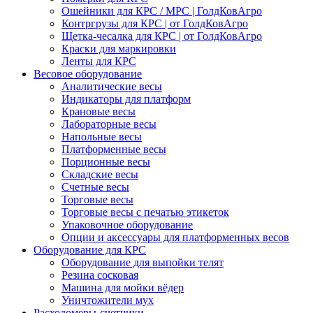
Ошейники для КРС / МРС | ГолдКовАгро
Контргрузы для КРС | от ГолдКовАгро
Щетка-чесалка для КРС | от ГолдКовАгро
Краски для маркировки
Ленты для КРС
Весовое оборудование
Аналитические весы
Индикаторы для платформ
Крановые весы
Лабораторные весы
Напольные весы
Платформенные весы
Порционные весы
Складские весы
Счетные весы
Торговые весы
Торговые весы с печатью этикеток
Упаковочное оборудование
Опции и аксессуары для платформенных весов
Оборудование для КРС
Оборудование для выпойки телят
Резина сосковая
Машина для мойки вёдер
Уничтожители мух
Расходомеры-счетчики