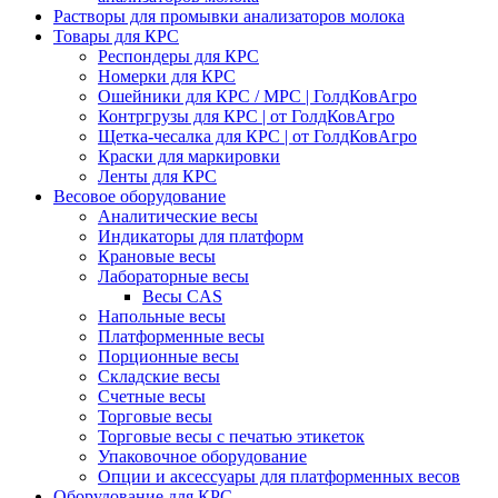
Растворы для промывки анализаторов молока
Товары для КРС
Респондеры для КРС
Номерки для КРС
Ошейники для КРС / МРС | ГолдКовАгро
Контргрузы для КРС | от ГолдКовАгро
Щетка-чесалка для КРС | от ГолдКовАгро
Краски для маркировки
Ленты для КРС
Весовое оборудование
Аналитические весы
Индикаторы для платформ
Крановые весы
Лабораторные весы
Весы CAS
Напольные весы
Платформенные весы
Порционные весы
Складские весы
Счетные весы
Торговые весы
Торговые весы с печатью этикеток
Упаковочное оборудование
Опции и аксессуары для платформенных весов
Оборудование для КРС