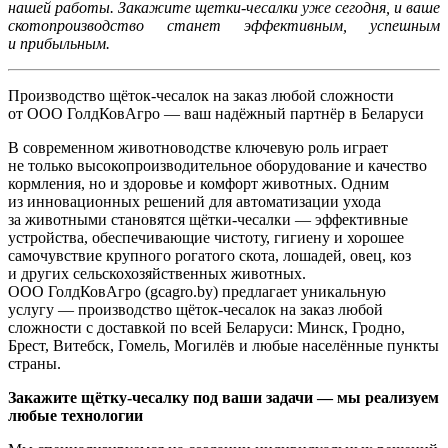
нашей работы. Закажите щетки-чесалки уже сегодня, и ваше
скотопроизводство станет эффективным, успешным
и прибыльным.
Производство щёток-чесалок на заказ любой сложности
от ООО ГолдКовАгро — ваш надёжный партнёр в Беларуси
В современном животноводстве ключевую роль играет
не только высокопроизводительное оборудование и качество
кормления, но и здоровье и комфорт животных. Одним
из инновационных решений для автоматизации ухода
за животными становятся щётки-чесалки — эффективные
устройства, обеспечивающие чистоту, гигиену и хорошее
самочувствие крупного рогатого скота, лошадей, овец, коз
и других сельскохозяйственных животных.
ООО ГолдКовАгро (gcagro.by) предлагает уникальную
услугу — производство щёток-чесалок на заказ любой
сложности с доставкой по всей Беларуси: Минск, Гродно,
Брест, Витебск, Гомель, Могилёв и любые населённые пункты
страны.
Закажите щётку-чесалку под ваши задачи — мы реализуем
любые технологии