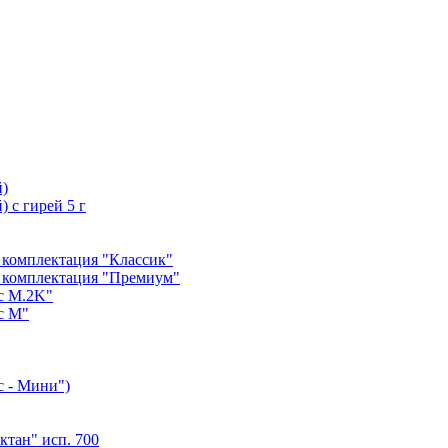
й)
 с гирей 5 г
 комплектация "Классик"
 комплектация "Премиум"
с М.2K"
с М"
с - Мини")
тан" исп. 700