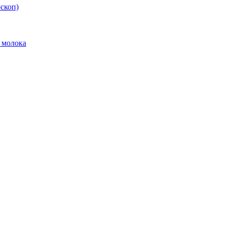
скоп)
 молока