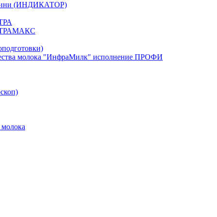
. Мини (ИНДИКАТОР)
ЬТРА
УЛЬТРАМАКС
оподготовки)
тва молока "ИнфраМилк" исполнение ПРОФИ
скоп)
 молока