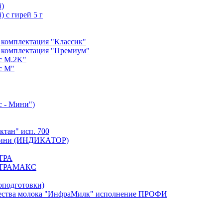
й)
 с гирей 5 г
 комплектация "Классик"
 комплектация "Премиум"
с М.2K"
с М"
с - Мини")
тан" исп. 700
. Мини (ИНДИКАТОР)
ЬТРА
УЛЬТРАМАКС
оподготовки)
тва молока "ИнфраМилк" исполнение ПРОФИ