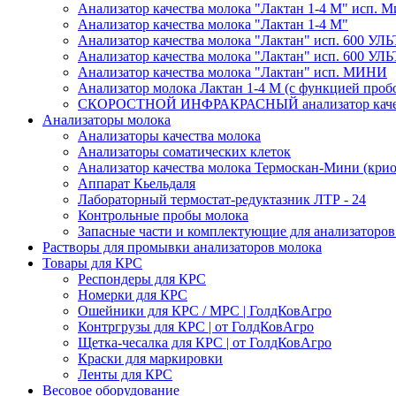
Анализатор качества молока "Лактан 1-4 М" исп
Анализатор качества молока "Лактан 1-4 M"
Анализатор качества молока "Лактан" исп. 600 УЛ
Анализатор качества молока "Лактан" исп. 600 
Анализатор качества молока "Лактан" исп. МИНИ
Анализатор молока Лактан 1-4 М (с функцией проб
СКОРОСТНОЙ ИНФРАКРАСНЫЙ анализатор качес
Анализаторы молока
Анализаторы качества молока
Анализаторы соматических клеток
Анализатор качества молока Термоскан-Мини (крио
Аппарат Кьельдаля
Лабораторный термостат-редуктазник ЛТР - 24
Контрольные пробы молока
Запасные части и комплектующие для анализаторов
Растворы для промывки анализаторов молока
Товары для КРС
Респондеры для КРС
Номерки для КРС
Ошейники для КРС / МРС | ГолдКовАгро
Контргрузы для КРС | от ГолдКовАгро
Щетка-чесалка для КРС | от ГолдКовАгро
Краски для маркировки
Ленты для КРС
Весовое оборудование