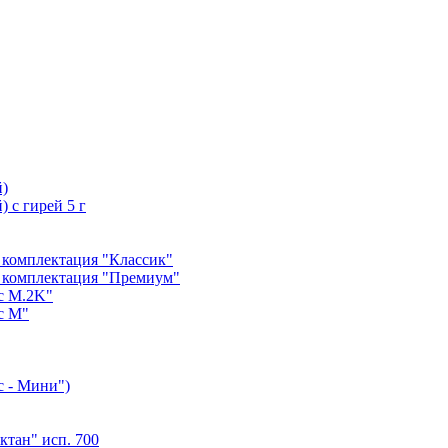
й)
 с гирей 5 г
 комплектация "Классик"
 комплектация "Премиум"
с М.2K"
с М"
с - Мини")
тан" исп. 700