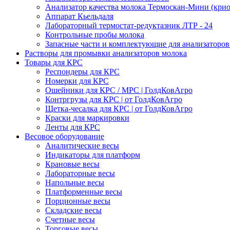
Анализатор качества молока Термоскан-Мини (крио
Аппарат Кьельдаля
Лабораторный термостат-редуктазник ЛТР - 24
Контрольные пробы молока
Запасные части и комплектующие для анализаторов
Растворы для промывки анализаторов молока
Товары для КРС
Респондеры для КРС
Номерки для КРС
Ошейники для КРС / МРС | ГолдКовАгро
Контргрузы для КРС | от ГолдКовАгро
Щетка-чесалка для КРС | от ГолдКовАгро
Краски для маркировки
Ленты для КРС
Весовое оборудование
Аналитические весы
Индикаторы для платформ
Крановые весы
Лабораторные весы
Напольные весы
Платформенные весы
Порционные весы
Складские весы
Счетные весы
Торговые весы