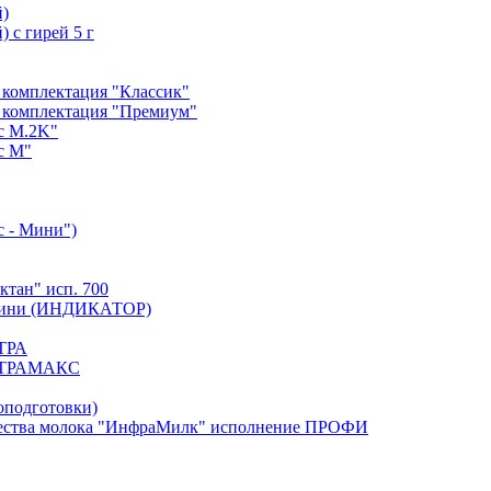
й)
 с гирей 5 г
 комплектация "Классик"
 комплектация "Премиум"
с М.2K"
с М"
с - Мини")
тан" исп. 700
. Мини (ИНДИКАТОР)
ЬТРА
УЛЬТРАМАКС
оподготовки)
тва молока "ИнфраМилк" исполнение ПРОФИ