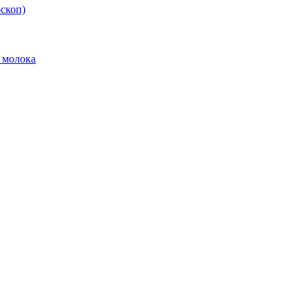
скоп)
 молока