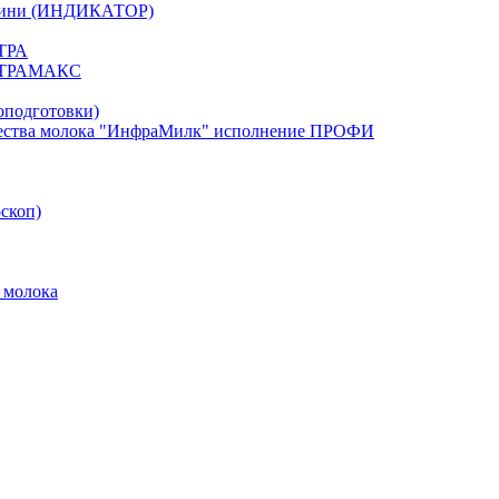
. Мини (ИНДИКАТОР)
ЬТРА
УЛЬТРАМАКС
оподготовки)
тва молока "ИнфраМилк" исполнение ПРОФИ
скоп)
 молока