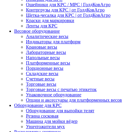
Ошейники для КРС / МРС | ГолдКовАгро
Контргрузы для КРС | от ГолдКовАгро
Щетка-чесалка для КРС | от ГолдКовАгро
Краски для маркировки
Ленты для КРС
Весовое оборудование
Аналитические весы
Индикаторы для платформ
Крановые весы
Лабораторные весы
Напольные весы
Платформенные весы
Порционные весы
Складские весы
Счетные весы
Торговые весы
Торговые весы с печатью этикеток
Упаковочное оборудование
Опции и аксессуары для платформенных весов
Оборудование для КРС
Оборудование для выпойки телят
Резина сосковая
Машина для мойки вёдер
Уничтожители мух
Расходомеры-счетчики