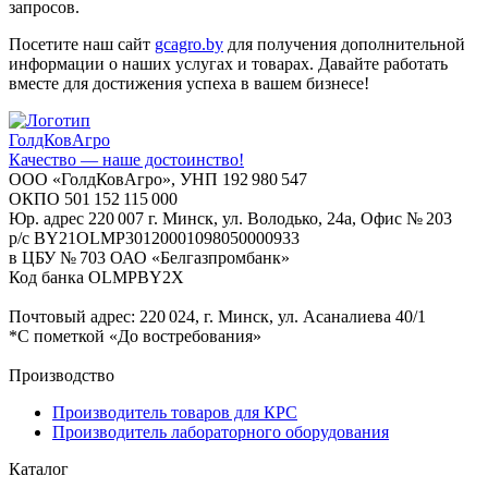
запросов.
Посетите наш сайт
gcagro.by
для получения дополнительной
информации о наших услугах и товарах. Давайте работать
вместе для достижения успеха в вашем бизнесе!
ГолдКовАгро
Качество — наше достоинство!
ООО «ГолдКовАгро», УНП 192 980 547
ОКПО 501 152 115 000
Юр. адрес 220 007 г. Минск, ул. Володько, 24а, Офис № 203
р/с BY21OLMP30120001098050000933
в ЦБУ № 703 ОАО «Белгазпромбанк»
Код банка OLMPBY2X
Почтовый адрес: 220 024, г. Минск, ул. Асаналиева 40/1
*С пометкой «До востребования»
Производство
Производитель товаров для КРС
Производитель лабораторного оборудования
Каталог