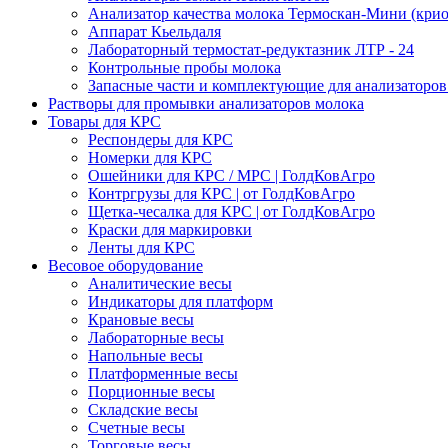
Анализатор качества молока Термоскан-Мини (крио
Аппарат Кьельдаля
Лабораторный термостат-редуктазник ЛТР - 24
Контрольные пробы молока
Запасные части и комплектующие для анализаторов
Растворы для промывки анализаторов молока
Товары для КРС
Респондеры для КРС
Номерки для КРС
Ошейники для КРС / МРС | ГолдКовАгро
Контргрузы для КРС | от ГолдКовАгро
Щетка-чесалка для КРС | от ГолдКовАгро
Краски для маркировки
Ленты для КРС
Весовое оборудование
Аналитические весы
Индикаторы для платформ
Крановые весы
Лабораторные весы
Напольные весы
Платформенные весы
Порционные весы
Складские весы
Счетные весы
Торговые весы