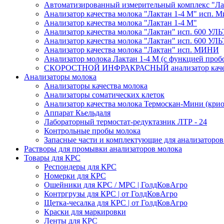
Автоматизированный измерительный комплекс "Лак
Анализатор качества молока "Лактан 1-4 М" исп
Анализатор качества молока "Лактан 1-4 M"
Анализатор качества молока "Лактан" исп. 600 УЛ
Анализатор качества молока "Лактан" исп. 600 
Анализатор качества молока "Лактан" исп. МИНИ
Анализатор молока Лактан 1-4 М (с функцией проб
СКОРОСТНОЙ ИНФРАКРАСНЫЙ анализатор качес
Анализаторы молока
Анализаторы качества молока
Анализаторы соматических клеток
Анализатор качества молока Термоскан-Мини (крио
Аппарат Кьельдаля
Лабораторный термостат-редуктазник ЛТР - 24
Контрольные пробы молока
Запасные части и комплектующие для анализаторов
Растворы для промывки анализаторов молока
Товары для КРС
Респондеры для КРС
Номерки для КРС
Ошейники для КРС / МРС | ГолдКовАгро
Контргрузы для КРС | от ГолдКовАгро
Щетка-чесалка для КРС | от ГолдКовАгро
Краски для маркировки
Ленты для КРС