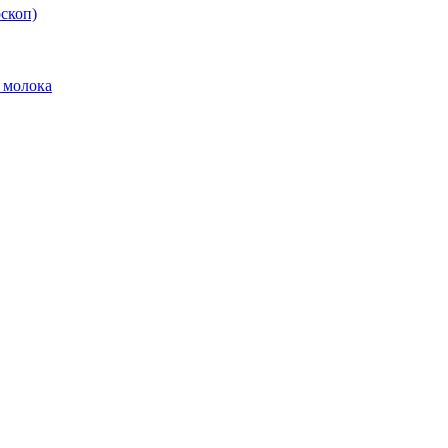
скоп)
 молока