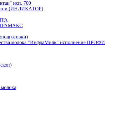
тан" исп. 700
. Мини (ИНДИКАТОР)
ЬТРА
УЛЬТРАМАКС
оподготовки)
тва молока "ИнфраМилк" исполнение ПРОФИ
скоп)
 молока