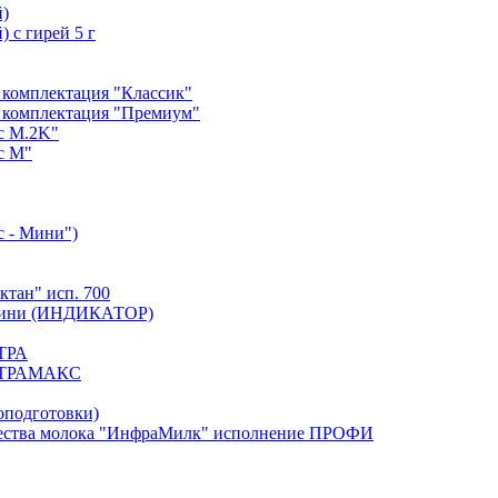
й)
 с гирей 5 г
 комплектация "Классик"
 комплектация "Премиум"
с М.2K"
с М"
с - Мини")
тан" исп. 700
. Мини (ИНДИКАТОР)
ЬТРА
УЛЬТРАМАКС
оподготовки)
тва молока "ИнфраМилк" исполнение ПРОФИ