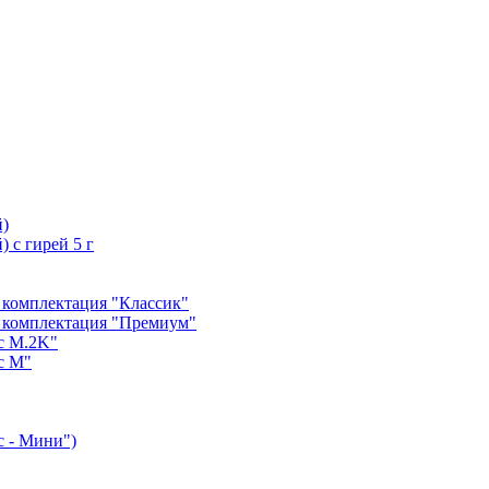
й)
 с гирей 5 г
 комплектация "Классик"
 комплектация "Премиум"
с М.2K"
с М"
с - Мини")