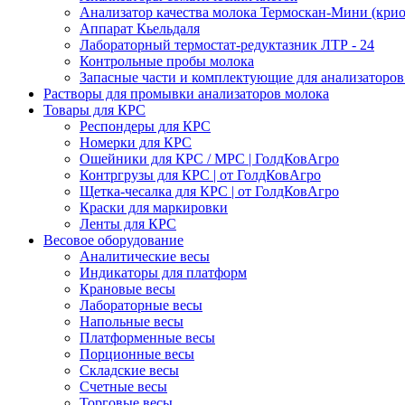
Анализатор качества молока Термоскан-Мини (крио
Аппарат Кьельдаля
Лабораторный термостат-редуктазник ЛТР - 24
Контрольные пробы молока
Запасные части и комплектующие для анализаторов
Растворы для промывки анализаторов молока
Товары для КРС
Респондеры для КРС
Номерки для КРС
Ошейники для КРС / МРС | ГолдКовАгро
Контргрузы для КРС | от ГолдКовАгро
Щетка-чесалка для КРС | от ГолдКовАгро
Краски для маркировки
Ленты для КРС
Весовое оборудование
Аналитические весы
Индикаторы для платформ
Крановые весы
Лабораторные весы
Напольные весы
Платформенные весы
Порционные весы
Складские весы
Счетные весы
Торговые весы