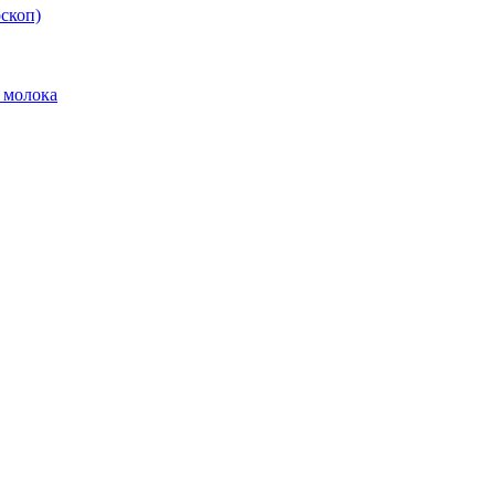
скоп)
 молока