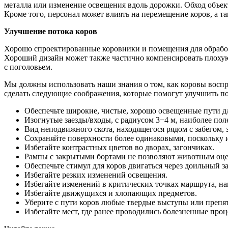
металла или изменение освещения вдоль дорожки. Обход объект
Кроме того, персонал может влиять на перемещение коров, а та
Улучшение потока коров
Хорошо спроектированные коровники и помещения для обработ
Хороший дизайн может также частично компенсировать плохую
с поголовьем.
Мы должны использовать наши знания о том, как коровы восп
сделать следующие соображения, которые помогут улучшить по
Обеспечьте широкие, чистые, хорошо освещенные пути д
Изогнутые заезды/входы, с радиусом 3−4 м, наиболее поле
Вид неподвижного скота, находящегося рядом с забегом,
Сохраняйте поверхности более одинаковыми, поскольку и
Избегайте контрастных цветов во дворах, загончиках.
Рампы с закрытыми бортами не позволяют животным оцен
Обеспечьте стимул для коров двигаться через доильный з
Избегайте резких изменений освещения.
Избегайте изменений в критических точках маршрута, напр
Избегайте движущихся и хлопающих предметов.
Уберите с пути коров любые твердые выступы или препят
Избегайте мест, где ранее проводились болезненные про