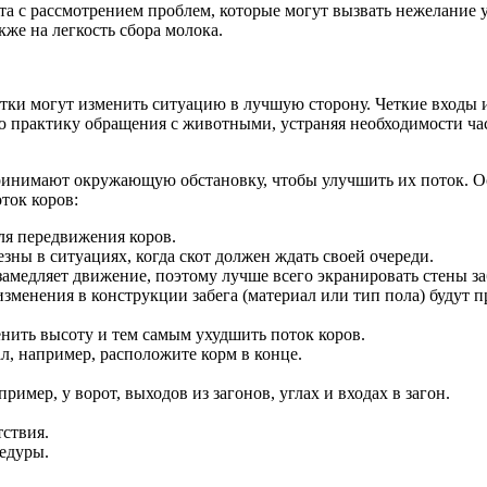
а с рассмотрением проблем, которые могут вызвать нежелание у
кже на легкость сбора молока.
ки могут изменить ситуацию в лучшую сторону. Четкие входы и
 практику обращения с животными, устраняя необходимости ча
ринимают окружающую обстановку, чтобы улучшить их поток. О
ток коров:
ля передвижения коров.
зны в ситуациях, когда скот должен ждать своей очереди.
 замедляет движение, поэтому лучше всего экранировать стены 
зменения в конструкции забега (материал или тип пола) будут 
ить высоту и тем самым ухудшить поток коров.
ал, например, расположите корм в конце.
имер, у ворот, выходов из загонов, углах и входах в загон.
ствия.
цедуры.