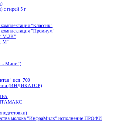
й)
 с гирей 5 г
 комплектация "Классик"
 комплектация "Премиум"
с М.2K"
с М"
с - Мини")
тан" исп. 700
. Мини (ИНДИКАТОР)
ЬТРА
УЛЬТРАМАКС
оподготовки)
тва молока "ИнфраМилк" исполнение ПРОФИ