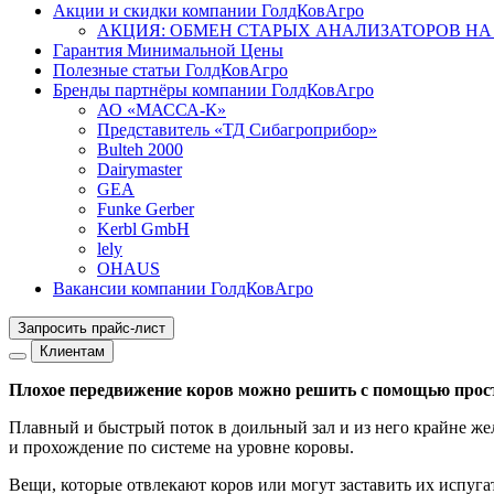
Акции и скидки компании ГолдКовАгро
АКЦИЯ: ОБМЕН СТАРЫХ АНАЛИЗАТОРОВ НА
Гарантия Минимальной Цены
Полезные статьи ГолдКовАгро
Бренды партнёры компании ГолдКовАгро
АО «МАССА-К»
Представитель «ТД Сибагроприбор»
Bulteh 2000
Dairymaster
GEA
Funke Gerber
Kerbl GmbH
lely
OHAUS
Вакансии компании ГолдКовАгро
Запросить прайс-лист
Клиентам
Плохое передвижение коров можно решить с помощью про
Плавный и быстрый поток в доильный зал и из него крайне же
и прохождение по системе на уровне коровы.
Вещи, которые отвлекают коров или могут заставить их испуга