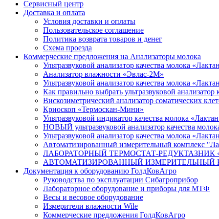
Сервисный центр
Доставка и оплата
Условия доставки и оплаты
Пользовательское соглашение
Политика возврата товаров и денег
Схема проезда
Коммерческие предложения на Анализаторы молока
Ультразвуковой анализатор качества молока «Лакт
Анализатор влажности «Эвлас-2М»
Ультразвуковой анализатор качества молока «Лакт
Как правильно выбрать ультразвуковой анализатор 
Вискозиметрический анализатор соматических к
Криоскоп «Термоскан-Мини»
Ультразвуковой индикатор качества молока «Лакт
НОВЫЙ ультразвуковой анализатор качества молок
Ультразвуковой анализатор качества молока «Лакта
Автоматизированный измерительный комплекс "Ла
ЛАБОРАТОРНЫЙ ТЕРМОСТАТ-РЕДУКТАЗНИК «ЛТР»
АВТОМАТИЗИРОВАННЫЙ ИЗМЕРИТЕЛЬНЫЙ КОМПЛЕК
Документация к оборудованию ГолдКовАгро
Руководства по эксплуатации Сибагроприбор
Лабораторное оборудование и приборы для МТФ
Весы и весовое оборудование
Измерители влажности Wile
Коммерческие предложения ГолдКовАгро