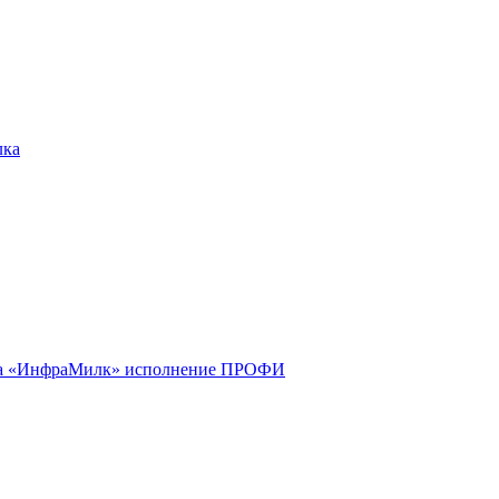
лка
 «ИнфраМилк» исполнение ПРОФИ