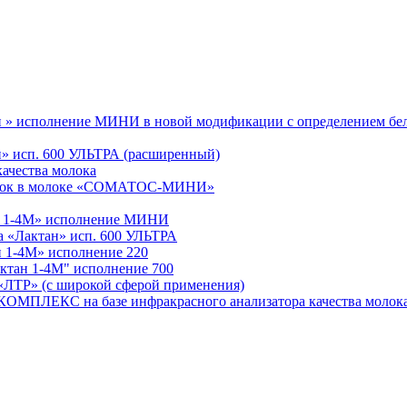
ан » исполнение МИНИ в новой модификации с определением бе
ан» исп. 600 УЛЬТРА (расширенный)
качества молока
леток в молоке «СОМАТОС-МИНИ»
ан 1-4М» исполнение МИНИ
а «Лактан» исп. 600 УЛЬТРА
н 1-4М» исполнение 220
ктан 1-4М" исполнение 700
 (с широкой сферой применения)
С на базе инфракрасного анализатора качества молока