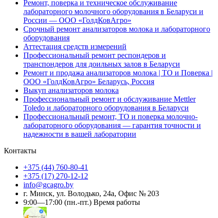
Ремонт, поверка и техническое обслуживание
лабораторного молочного оборудования в Беларуси и
России — ООО «ГолдКовАгро»
Срочный ремонт анализаторов молока и лабораторного
оборудования
Аттестация средств измерений
Профессиональный ремонт респондеров и
транспондеров для доильных залов в Беларуси
Ремонт и продажа анализаторов молока | ТО и Поверка |
ООО «ГолдКовАгро» Беларусь, Россия
Выкуп анализаторов молока
Профессиональный ремонт и обслуживание Mettler
Toledo и лабораторного оборудования в Беларуси
Профессиональный ремонт, ТО и поверка молочно-
лабораторного оборудования — гарантия точности и
надежности в вашей лаборатории
Контакты
+375 (44)
760-80-41
+375 (17)
270-12-12
info@gcagro.by
г. Минск, ул. Володько, 24а, Офис № 203
9:00—17:00
(пн.-пт.)
Время работы