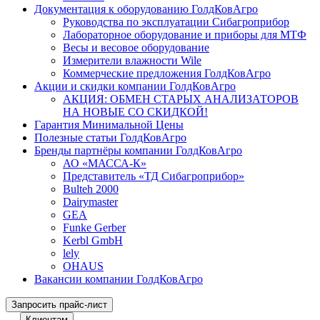
Документация к оборудованию ГолдКовАгро
Руководства по эксплуатации Сибагроприбор
Лабораторное оборудование и приборы для МТФ
Весы и весовое оборудование
Измерители влажности Wile
Коммерческие предложения ГолдКовАгро
Акции и скидки компании ГолдКовАгро
АКЦИЯ: ОБМЕН СТАРЫХ АНАЛИЗАТОРОВ
НА НОВЫЕ СО СКИДКОЙ!
Гарантия Минимальной Цены
Полезные статьи ГолдКовАгро
Бренды партнёры компании ГолдКовАгро
АО «МАССА-К»
Представитель «ТД Сибагроприбор»
Bulteh 2000
Dairymaster
GEA
Funke Gerber
Kerbl GmbH
lely
OHAUS
Вакансии компании ГолдКовАгро
Запросить прайс-лист
Клиентам