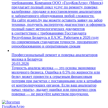
требованиям. Компания ООО «ГолдКовАгро» (Минск)
предлагает полный цикл услуг по ремонту, поверке,
калибровке, продаже и восстановлению анализаторов
и лабораторного оборудования любой сложности.
На сайте gcagro.by вы можете оставить заявку на забор
техники, получить экспертную диагностику и оформить
полный пакет метрологических документов
в соответствии с требованиями Госстандарта
Республики Беларусь и ЕАЭС. Работаем в 2026 году
по современным стандартам точности, прозрачному
ценообразованию и оперативным срокам
Профессиональный ремонт и поверка анализаторов
молока в Беларуси
20.03.2026
Точность анализа молока — это основа экономики
молочного бизнеса. Ошибка в 0.5% по жирности или
белку может привести к серьезным финансовым
потерям при расчетах с поставщиками или к штрафам
от контролирующих органов. Если ваш анализатор
начал «врать», выдает ошибки или просрочил срок
поверки — не рискуйте качеством продукции.
ГолдКовАгро