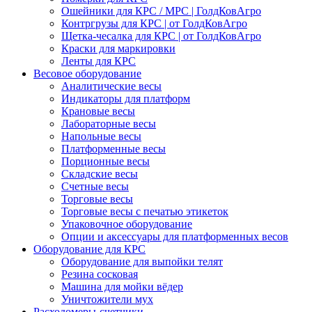
Ошейники для КРС / МРС | ГолдКовАгро
Контргрузы для КРС | от ГолдКовАгро
Щетка-чесалка для КРС | от ГолдКовАгро
Краски для маркировки
Ленты для КРС
Весовое оборудование
Аналитические весы
Индикаторы для платформ
Крановые весы
Лабораторные весы
Напольные весы
Платформенные весы
Порционные весы
Складские весы
Счетные весы
Торговые весы
Торговые весы с печатью этикеток
Упаковочное оборудование
Опции и аксессуары для платформенных весов
Оборудование для КРС
Оборудование для выпойки телят
Резина сосковая
Машина для мойки вёдер
Уничтожители мух
Расходомеры-счетчики