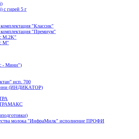
й)
 с гирей 5 г
 комплектация "Классик"
 комплектация "Премиум"
с М.2K"
с М"
с - Мини")
тан" исп. 700
. Мини (ИНДИКАТОР)
ЬТРА
УЛЬТРАМАКС
оподготовки)
тва молока "ИнфраМилк" исполнение ПРОФИ