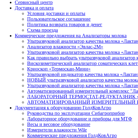
Сервисный центр
Доставка и оплата
Условия доставки и оплаты
Пользовательское соглашение
Политика возврата товаров и денег
Схема проезда
Коммерческие предложения на Анализаторы молока
Ультразвуковой анализатор качества молока «Лакт
Анализатор влажности «Эвлас-2М»
Ультразвуковой анализатор качества молока «Лакт
Как правильно выбрать ультразвуковой анализатор 
Вискозиметрический анализатор соматических к
Криоскоп «Термоскан-Мини»
Ультразвуковой индикатор качества молока «Лакт
НОВЫЙ ультразвуковой анализатор качества молок
Ультразвуковой анализатор качества молока «Лакта
Автоматизированный измерительный комплекс "Ла
ЛАБОРАТОРНЫЙ ТЕРМОСТАТ-РЕДУКТАЗНИК «ЛТР»
АВТОМАТИЗИРОВАННЫЙ ИЗМЕРИТЕЛЬНЫЙ КОМПЛЕК
Документация к оборудованию ГолдКовАгро
Руководства по эксплуатации Сибагроприбор
Лабораторное оборудование и приборы для МТФ
Весы и весовое оборудование
Измерители влажности Wile
Коммерческие предложения ГолдКовАгро