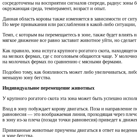
сосредоточены на восприятии сигналов спереди, радиус зоны б
окружающая среда, темперамент, возраст и опыт.
Данная область коровы также изменяется в зависимости от сит
По мере привыкания или расслабления в какой-либо ситуации, 
Темп, с которым вы перемещаетесь в зоне, также будет влиять 
мягкое движение все равно заставит животное уйти, но сделает
Как правило, зона испуга крупного рогатого скота, находящег
на мелких фермах, где с поголовьем общаются чаще. У молочног
на молочных фермах по сравнению с мясными фермами.
Подобно тому, как боязливость может либо увеличиваться, либ
меньшую зону бегства.
Индивидуальное перемещение животных
У крупного рогатого скота эта зона может быть успешно испо
Вход в зону побуждает корову двигаться. Поза и направление
равновесия — это воображаемая линия, проходящая через плечо 
в зону из-за плеча (позади точки равновесия) приведет к движ
Привязанные животные приучены двигаться в ответ на ведение
и зоне бегства.