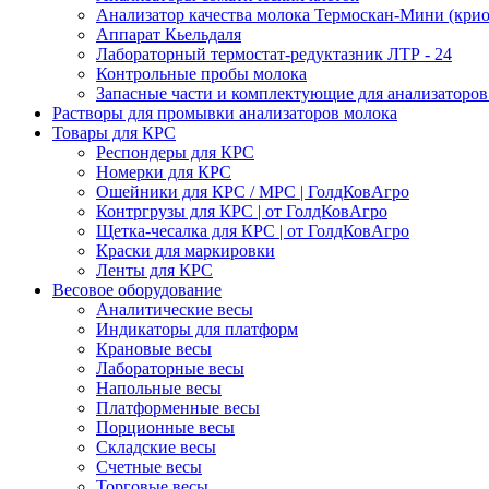
Анализатор качества молока Термоскан-Мини (крио
Аппарат Кьельдаля
Лабораторный термостат-редуктазник ЛТР - 24
Контрольные пробы молока
Запасные части и комплектующие для анализаторов
Растворы для промывки анализаторов молока
Товары для КРС
Респондеры для КРС
Номерки для КРС
Ошейники для КРС / МРС | ГолдКовАгро
Контргрузы для КРС | от ГолдКовАгро
Щетка-чесалка для КРС | от ГолдКовАгро
Краски для маркировки
Ленты для КРС
Весовое оборудование
Аналитические весы
Индикаторы для платформ
Крановые весы
Лабораторные весы
Напольные весы
Платформенные весы
Порционные весы
Складские весы
Счетные весы
Торговые весы