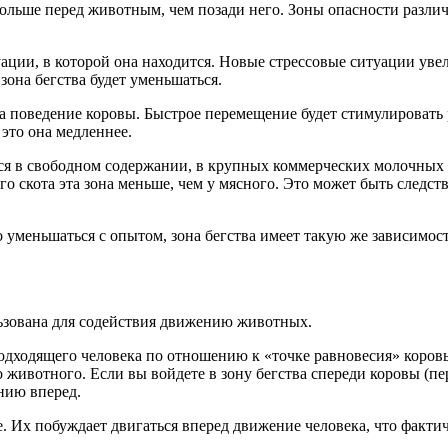
ольше перед животным, чем позади него. Зоны опасности различ
уации, в которой она находится. Новые стрессовые ситуации уве
зона бегства будет уменьшаться.
на поведение коровы. Быстрое перемещение будет стимулировать р
 это она медленнее.
ося в свободном содержании, в крупных коммерческих молочных ст
о скота эта зона меньше, чем у мясного. Это может быть следст
о уменьшаться с опытом, зона бегства имеет такую же зависимос
льзована для содействия движению животных.
 подходящего человека по отношению к «точке равновесия» коро
животного. Если вы войдете в зону бегства спереди коровы (пере
ению вперед.
. Их побуждает двигаться вперед движение человека, что факт