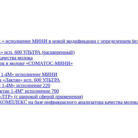
ан » исполнение МИНИ в новой модификации с определением бе
ан» исп. 600 УЛЬТРА (расширенный)
качества молока
леток в молоке «СОМАТОС-МИНИ»
ан 1-4М» исполнение МИНИ
а «Лактан» исп. 600 УЛЬТРА
н 1-4М» исполнение 220
ктан 1-4М" исполнение 700
 (с широкой сферой применения)
С на базе инфракрасного анализатора качества молока