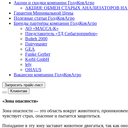
Акции и скидки компании ГолдКовАгро
АКЦИЯ: ОБМЕН СТАРЫХ АНАЛИЗАТОРОВ НА
Гарантия Минимальной Цены
Полезные статьи ГолдКовАгро
Бренды партнёры компании ГолдКовАгро
АО «МАССА-К»
Представитель «ТД Сибагроприбор»
Bulteh 2000
Dairymaster
GEA
Funke Gerber
Kerbl GmbH
lely
OHAUS
Вакансии компании ГолдКовАгро
Запросить прайс-лист
Клиентам
«Зона опасности»
Зона опасности — это область вокруг животного, проникновение
чувствует страх, опасение и пытается защититься.
Попадание в эту зону заставит животное двигаться, так как о