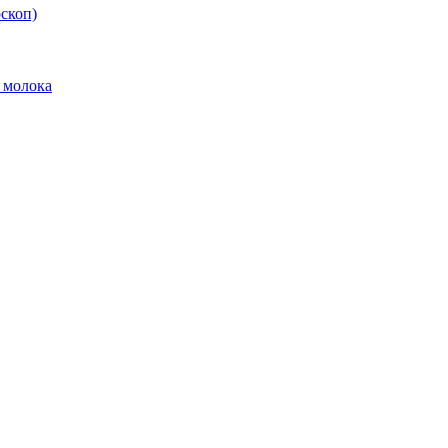
скоп)
 молока