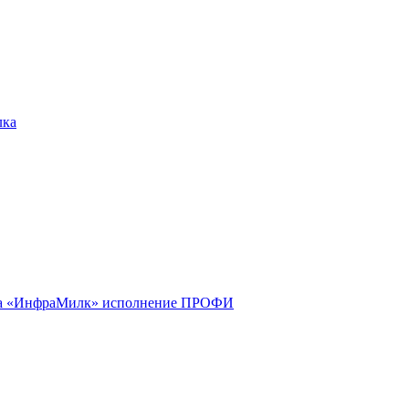
лка
 «ИнфраМилк» исполнение ПРОФИ