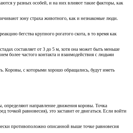
аются у разных особей, и на них влияют такие факторы, как
личивают зону страха животного, как и незнакомые люди.
еакцию бегства крупного рогатого скота, в то время как
адах составляет от 3 до 5 м, хотя она может быть меньше
вием более частого контакта и взаимодействия с людьми
ть. Коровы, с которыми хорошо обращались, будут иметь
вы, определяют направление движения коровы. Точка
д точкой равновесия), это заставит ее двигаться. Если войти
ически противоположно описанной выше точке равновесия