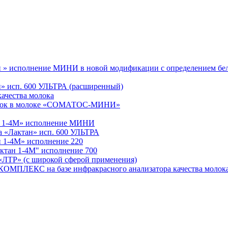
ан » исполнение МИНИ в новой модификации с определением бе
ан» исп. 600 УЛЬТРА (расширенный)
качества молока
леток в молоке «СОМАТОС-МИНИ»
ан 1-4М» исполнение МИНИ
а «Лактан» исп. 600 УЛЬТРА
н 1-4М» исполнение 220
ктан 1-4М" исполнение 700
 (с широкой сферой применения)
С на базе инфракрасного анализатора качества молока