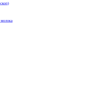
скоп)
 молока