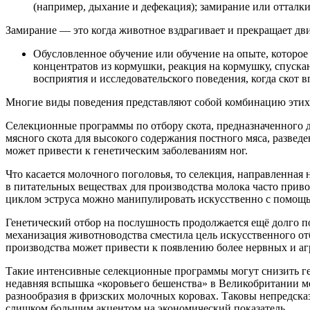
(например, дыхание и дефекация); замирание или отталки
Замирание — это когда животное вздрагивает и прекращает движ
Обусловленное обучение или обучение на опыте, которое
концентратов из кормушки, реакция на кормушку, спускан
восприятия и исследовательского поведения, когда скот 
Многие виды поведения представляют собой комбинацию этих
Селекционные программы по отбору скота, предназначенного д
мясного скота для высокого содержания постного мяса, разведе
может привести к генетическим заболеваниям ног.
Что касается молочного поголовья, то селекция, направленная
в питательных веществах для производства молока часто приво
циклом эструса можно манипулировать искусственно с помощ
Генетический отбор на послушность продолжается ещё долго п
механизация животноводства сместила цель искусственного отб
производства может привести к появлению более нервных и а
Такие интенсивные селекционные программы могут снизить ге
недавняя вспышка «коровьего бешенства» в Великобритании м
разнообразия в фризских молочных коровах. Таковы непредска
слишком большим акцентом на экономический показатель.