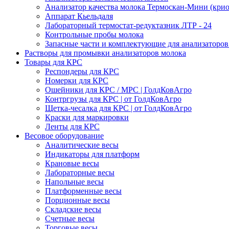
Анализатор качества молока Термоскан-Мини (крио
Аппарат Кьельдаля
Лабораторный термостат-редуктазник ЛТР - 24
Контрольные пробы молока
Запасные части и комплектующие для анализаторов
Растворы для промывки анализаторов молока
Товары для КРС
Респондеры для КРС
Номерки для КРС
Ошейники для КРС / МРС | ГолдКовАгро
Контргрузы для КРС | от ГолдКовАгро
Щетка-чесалка для КРС | от ГолдКовАгро
Краски для маркировки
Ленты для КРС
Весовое оборудование
Аналитические весы
Индикаторы для платформ
Крановые весы
Лабораторные весы
Напольные весы
Платформенные весы
Порционные весы
Складские весы
Счетные весы
Торговые весы