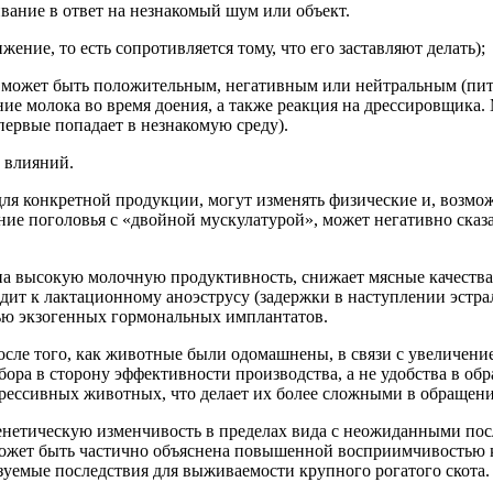
вание в ответ на незнакомый шум или объект.
ение, то есть сопротивляется тому, что его заставляют делать);
 может быть положительным, негативным или нейтральным (питье
ие молока во время доения, а также реакция на дрессировщика. 
впервые попадает в незнакомую среду).
 влияний.
ля конкретной продукции, могут изменять физические и, возмож
ние поголовья с «двойной мускулатурой», может негативно сказа
 на высокую молочную продуктивность, снижает мясные качества 
дит к лактационному аноэструсу (задержки в наступлении эстра
ью экзогенных гормональных имплантатов.
осле того, как животные были одомашнены, в связи с увеличен
ора в сторону эффективности производства, а не удобства в об
грессивных животных, что делает их более сложными в обращени
нетическую изменчивость в пределах вида с неожиданными посл
ожет быть частично объяснена повышенной восприимчивостью к 
зуемые последствия для выживаемости крупного рогатого скота.