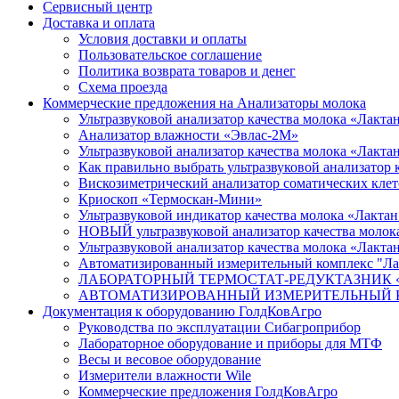
Сервисный центр
Доставка и оплата
Условия доставки и оплаты
Пользовательское соглашение
Политика возврата товаров и денег
Схема проезда
Коммерческие предложения на Анализаторы молока
Ультразвуковой анализатор качества молока «Лакт
Анализатор влажности «Эвлас-2М»
Ультразвуковой анализатор качества молока «Лакт
Как правильно выбрать ультразвуковой анализатор 
Вискозиметрический анализатор соматических к
Криоскоп «Термоскан-Мини»
Ультразвуковой индикатор качества молока «Лакт
НОВЫЙ ультразвуковой анализатор качества молок
Ультразвуковой анализатор качества молока «Лакта
Автоматизированный измерительный комплекс "Ла
ЛАБОРАТОРНЫЙ ТЕРМОСТАТ-РЕДУКТАЗНИК «ЛТР»
АВТОМАТИЗИРОВАННЫЙ ИЗМЕРИТЕЛЬНЫЙ КОМПЛЕК
Документация к оборудованию ГолдКовАгро
Руководства по эксплуатации Сибагроприбор
Лабораторное оборудование и приборы для МТФ
Весы и весовое оборудование
Измерители влажности Wile
Коммерческие предложения ГолдКовАгро