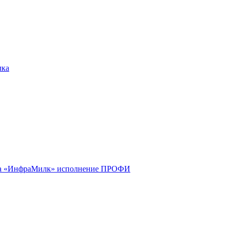
лка
 «ИнфраМилк» исполнение ПРОФИ