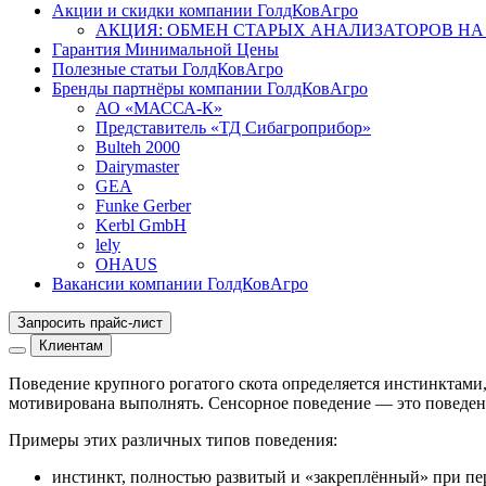
Акции и скидки компании ГолдКовАгро
АКЦИЯ: ОБМЕН СТАРЫХ АНАЛИЗАТОРОВ НА
Гарантия Минимальной Цены
Полезные статьи ГолдКовАгро
Бренды партнёры компании ГолдКовАгро
АО «МАССА-К»
Представитель «ТД Сибагроприбор»
Bulteh 2000
Dairymaster
GEA
Funke Gerber
Kerbl GmbH
lely
OHAUS
Вакансии компании ГолдКовАгро
Запросить прайс-лист
Клиентам
Поведение крупного рогатого скота определяется инстинктами
мотивирована выполнять. Сенсорное поведение — это поведени
Примеры этих различных типов поведения:
инстинкт, полностью развитый и «закреплённый» при пе