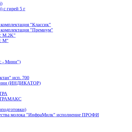
й)
 с гирей 5 г
 комплектация "Классик"
 комплектация "Премиум"
с М.2K"
с М"
с - Мини")
тан" исп. 700
. Мини (ИНДИКАТОР)
ЬТРА
УЛЬТРАМАКС
оподготовки)
тва молока "ИнфраМилк" исполнение ПРОФИ