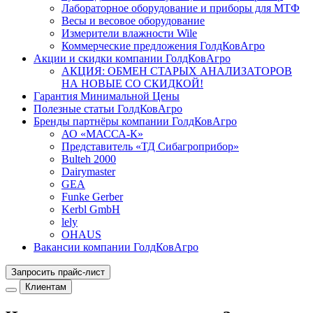
Лабораторное оборудование и приборы для МТФ
Весы и весовое оборудование
Измерители влажности Wile
Коммерческие предложения ГолдКовАгро
Акции и скидки компании ГолдКовАгро
АКЦИЯ: ОБМЕН СТАРЫХ АНАЛИЗАТОРОВ
НА НОВЫЕ СО СКИДКОЙ!
Гарантия Минимальной Цены
Полезные статьи ГолдКовАгро
Бренды партнёры компании ГолдКовАгро
АО «МАССА-К»
Представитель «ТД Сибагроприбор»
Bulteh 2000
Dairymaster
GEA
Funke Gerber
Kerbl GmbH
lely
OHAUS
Вакансии компании ГолдКовАгро
Запросить прайс-лист
Клиентам