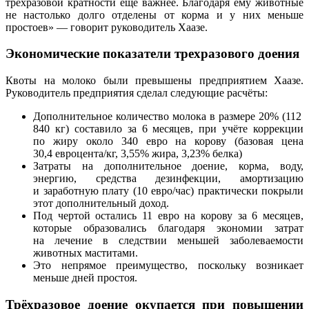
трёхразовой кратности ещё важнее. Благодаря ему животные
не настолько долго отделены от корма и у них меньше
простоев» — говорит руководитель Хаазе.
Экономические показатели трехразового доения
Квоты на молоко были превышены предприятием Хаазе.
Руководитель предприятия сделал следующие расчёты:
Дополнительное количество молока в размере 20% (112
840 кг) составило за 6 месяцев, при учёте коррекции
по жиру около 340 евро на корову (базовая цена
30,4 евроцента/кг, 3,55% жира, 3,23% белка)
Затраты на дополнительное доение, корма, воду,
энергию, средства дезинфекции, амортизацию
и заработную плату (10 евро/час) практически покрыли
этот дополнительный доход.
Под чертой остались 11 евро на корову за 6 месяцев,
которые образовались благодаря экономии затрат
на лечение в следствии меньшей заболеваемости
животных маститами.
Это непрямое преимущество, поскольку возникает
меньше дней простоя.
Трёхразовое доение окупается при повышении