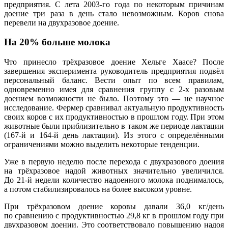
предприятия. С лета 2003-го года по некоторым причинам
доение три раза в день стало невозможным. Коров снова
перевели на двухразовое доение.
На 20% больше молока
Что принесло трёхразовое доение Хельге Хаасе? После
завершения эксперимента руководитель предприятия подвёл
персональный баланс. Вести опыт по всем правилам,
одновременно имея для сравнения группу с 2-х разовым
доением возможности не было. Поэтому это — не научное
исследование. Фермер сравнивал актуальную продуктивность
своих коров с их продуктивностью в прошлом году. При этом
животные были приблизительно в таком же периоде лактации
(167-й и 164-й день лактации). Из этого с определёнными
ограничениями можно выделить некоторые тенденции.
Уже в первую неделю после перехода с двухразового доения
на трёхразовое надой животных значительно увеличился.
До 21-й недели количество надоенного молока поднималось,
а потом стабилизировалось на более высоком уровне.
При трёхразовом доение коровы давали 36,0 кг/день
по сравнению с продуктивностью 29,8 кг в прошлом году при
двухразовом доении. Это соответствовало повышению надоя