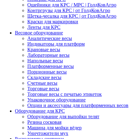
Ошейники для КРС / МРС | ГолдКовАгро
Контргрузы для КРС | от ГолдКовАгро
Щетка-чесалка для КРС | от ГолдКовАгро
Краски для маркировки
Ленты для КРС
Весовое оборудование
Аналитические весы
Индикаторы для платформ
Крановые весы
Лабораторные весы
Напольные весы
Платформенные весы
Порционные весы
Складские весы
Счетные весы
Торговые весы
Торговые весы с печатью этикеток
Упаковочное оборудование
Опции и аксессуары для платформенных весов
Оборудование для КРС
Оборудование для выпойки телят
Резина сосковая
Машина для мойки вёдер
Уничтожители мух
Расходомеры-счетчики