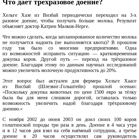
Что дает трехразовое доение?
Хельге Хазе из Визбай периодически переходил на 3-х
разовое доение, чтобы получать больше молока. Результат
объясняет доктор Катрин Малков-Нерге.
Что можно сделать, когда запланированное количество молока
не получается надоить (не выполняется квота)? В прошлом
году так было со многими предприятиями. Одна
из возможностей исправить ситуацию — кратковременная
докупка коров. Другой путь — переход на трёхразовое
доение. Благодаря этому по данным научных исследований
можно увеличить молочную продуктивность до 20%.
Этот вопрос был актуален для фермера Хельге Хаасе
из Висбай (Шлезвиг-Гольштейн) прошлой осенью:
«Поскольку докупка животных по цене 1500 евро за тёлку
была бы для меня слишком дорогой, оставалась только
возможность увеличить надой благодаря трёхразовому
доению.»
С ноября 2002 до июня 2003 он доил своих 100 коров
голштинской породы три раза в день. Доение в 4 часа утра
и в 12 часов дня взял на себя наёмный сотрудник, а третье
доение в 20 часов осуществлял сам руководитель