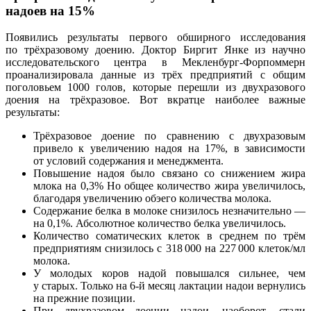
надоев на 15%
Появились результаты первого обширного исследования
по трёхразовому доению. Доктор Биргит Янке из научно
исследовательского центра в Мекленбург-Форпоммерн
проанализировала данные из трёх предприятий с общим
поголовьем 1000 голов, которые перешли из двухразового
доения на трёхразовое. Вот вкратце наиболее важные
результаты:
Трёхразовое доение по сравнению с двухразовым
привело к увеличению надоя на 17%, в зависимости
от условий содержания и менеджмента.
Повышение надоя было связано со снижением жира
млока на 0,3% Но общее количество жира увеличилось,
благодаря увеличению обэего количества молока.
Содержание белка в молоке снизилось незначительно —
на 0,1%. Абсолютное количество белка увеличилось.
Количество соматических клеток в среднем по трём
предприятиям снизилось с 318 000 на 227 000 клеток/мл
молока.
У молодых коров надой повышался сильнее, чем
у старых. Только на 6-й месяц лактации надои вернулись
на прежние позиции.
При двухразовом доении надои, наоборот, стали