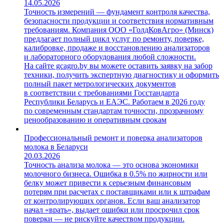
14.05.2026
Точность измерений — фундамент контроля качества,
безопасности продукции и соответствия нормативным
требованиям. Компания ООО «ГолдКовАгро» (Минск)
предлагает полный цикл услуг по ремонту, поверке,
калибровке, продаже и восстановлению анализаторов
и лабораторного оборудования любой сложности.
На сайте gcagro.by вы можете оставить заявку на забор
техники, получить экспертную диагностику и оформить
полный пакет метрологических документов
в соответствии с требованиями Госстандарта
Республики Беларусь и ЕАЭС. Работаем в 2026 году
по современным стандартам точности, прозрачному
ценообразованию и оперативным срокам
Профессиональный ремонт и поверка анализаторов
молока в Беларуси
20.03.2026
Точность анализа молока — это основа экономики
молочного бизнеса. Ошибка в 0.5% по жирности или
белку может привести к серьезным финансовым
потерям при расчетах с поставщиками или к штрафам
от контролирующих органов. Если ваш анализатор
начал «врать», выдает ошибки или просрочил срок
поверки — не рискуйте качеством продукции.