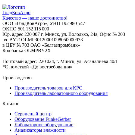
ГолдКовАгро
Качество — наше достоинство!
ООО «ГолдКовАгро», УНП 192 980 547
ОКПО 501 152 115 000
Юр. адрес 220 007 г. Минск, ул. Володько, 24а, Офис № 203
р/с BY21OLMP30120001098050000933
в ЦБУ № 703 ОАО «Белгазпромбанк»
Код банка OLMPBY2X
Почтовый адрес: 220 024, г. Минск, ул. Асаналиева 40/1
*С пометкой «До востребования»
Производство
Производитель товаров для КРС
Производитель лабораторного оборудования
Каталог
Сервисный центр
Оборудование FunkeGerber
Лабораторное оборудование
Анализаторы влажности