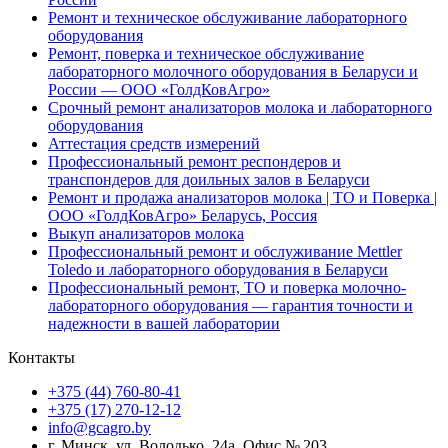
Ремонт и техническое обслуживание лабораторного
оборудования
Ремонт, поверка и техническое обслуживание
лабораторного молочного оборудования в Беларуси и
России — ООО «ГолдКовАгро»
Срочный ремонт анализаторов молока и лабораторного
оборудования
Аттестация средств измерений
Профессиональный ремонт респондеров и
транспондеров для доильных залов в Беларуси
Ремонт и продажа анализаторов молока | ТО и Поверка |
ООО «ГолдКовАгро» Беларусь, Россия
Выкуп анализаторов молока
Профессиональный ремонт и обслуживание Mettler
Toledo и лабораторного оборудования в Беларуси
Профессиональный ремонт, ТО и поверка молочно-
лабораторного оборудования — гарантия точности и
надежности в вашей лаборатории
Контакты
+375 (44)
760-80-41
+375 (17)
270-12-12
info@gcagro.by
г. Минск, ул. Володько, 24а, Офис № 203