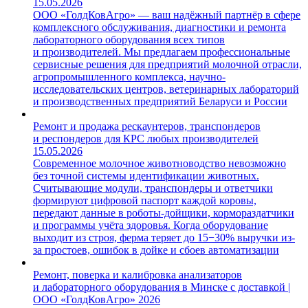
15.05.2026
ООО «ГолдКовАгро» — ваш надёжный партнёр в сфере
комплексного обслуживания, диагностики и ремонта
лабораторного оборудования всех типов
и производителей. Мы предлагаем профессиональные
сервисные решения для предприятий молочной отрасли,
агропромышленного комплекса, научно-
исследовательских центров, ветеринарных лабораторий
и производственных предприятий Беларуси и России
Ремонт и продажа рескаунтеров, транспондеров
и респондеров для КРС любых производителей
15.05.2026
Современное молочное животноводство невозможно
без точной системы идентификации животных.
Считывающие модули, транспондеры и ответчики
формируют цифровой паспорт каждой коровы,
передают данные в роботы-дойщики, кормораздатчики
и программы учёта здоровья. Когда оборудование
выходит из строя, ферма теряет до 15−30% выручки из-
за простоев, ошибок в дойке и сбоев автоматизации
Ремонт, поверка и калибровка анализаторов
и лабораторного оборудования в Минске с доставкой |
ООО «ГолдКовАгро» 2026