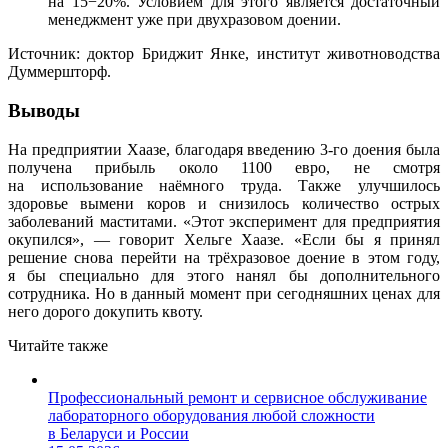
на 15−20%. Условием для этого является достаточный
менеджмент уже при двухразовом доении.
Источник: доктор Бриджит Янке, институт животноводства
Думмершторф.
Выводы
На предприятии Хаазе, благодаря введению 3-го доения была
получена прибыль около 1100 евро, не смотря
на использование наёмного труда. Также улучшилось
здоровье вымени коров и снизилось количество острых
заболеваний маститами. «Этот эксперимент для предприятия
окупился», — говорит Хельге Хаазе. «Если бы я принял
решение снова перейти на трёхразовое доение в этом году,
я бы специально для этого нанял бы дополнительного
сотрудника. Но в данный момент при сегодняшних ценах для
него дорого докупить квоту.
Читайте также
Профессиональный ремонт и сервисное обслуживание
лабораторного оборудования любой сложности
в Беларуси и России