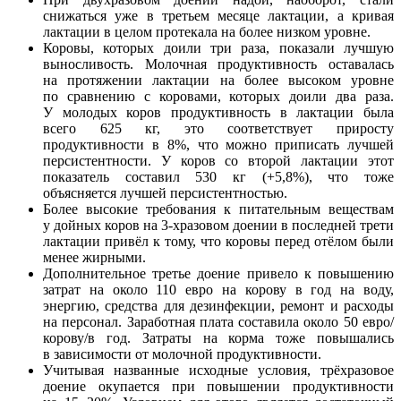
снижаться уже в третьем месяце лактации, а кривая
лактации в целом протекала на более низком уровне.
Коровы, которых доили три раза, показали лучшую
выносливость. Молочная продуктивность оставалась
на протяжении лактации на более высоком уровне
по сравнению с коровами, которых доили два раза.
У молодых коров продуктивность в лактации была
всего 625 кг, это соответствует приросту
продуктивности в 8%, что можно приписать лучшей
персистентности. У коров со второй лактации этот
показатель составил 530 кг (+5,8%), что тоже
объясняется лучшей персистентностью.
Более высокие требования к питательным веществам
у дойных коров на 3-хразовом доении в последней трети
лактации привёл к тому, что коровы перед отёлом были
менее жирными.
Дополнительное третье доение привело к повышению
затрат на около 110 евро на корову в год на воду,
энергию, средства для дезинфекции, ремонт и расходы
на персонал. Заработная плата составила около 50 евро/
корову/в год. Затраты на корма тоже повышались
в зависимости от молочной продуктивности.
Учитывая названные исходные условия, трёхразовое
доение окупается при повышении продуктивности