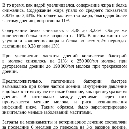
В то время, как надой увеличивался, содержание жира и белка
снижались. Содержание жира упало со среднего показателя
3,83% до 3,43%. Но общее количество жира, благодаря более
частому доению, возросло на 11%.
Содержание белка снизилось с 3,38 до 3,23%. Общее же
количество белка тоже возросло на 16%. В целом животные
улучшили количество жира и белка во всех трёх периодах
лактации на 0,28 кг или 13%.
При увеличении частоты доений количество бактерий
в молоке снизилось на 21%: с 250 000/мл молока при
двухразовом доении до 198 000/мл молока при трёхразовом
доении.
Предположительно, патогенные бактерии быстрее
вымывались при более частом доении. Внутреннее давление
в дойках в этом случае не такое большое, как при двухразовом
доении. В интервалах между доениями через них
пропускается меньше молока, и риск возникновения
инфекций ниже. Таким образом, было зарегистрировано
значительно меньше заболеваний маститами.
Затраты на медикаменты и ветеринарное лечение составляли
за последние 6 месяцев до перехода на 3-х разовое доение,